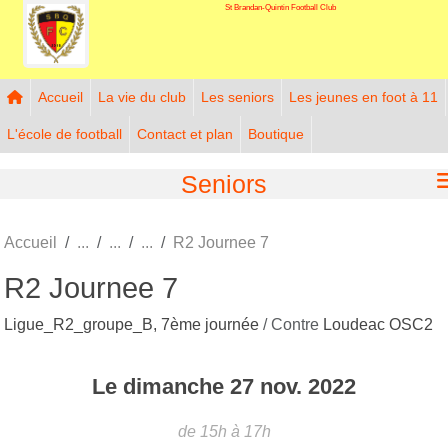
St Brandan-Quintin Football Club
Panneau de gestion des cookies
Accueil
La vie du club
Les seniors
Les jeunes en foot à 11
L'école de football
Contact et plan
Boutique
Seniors
Accueil
R2 Journee 7
R2 Journee 7
Ligue_R2_groupe_B, 7ème journée
/ Contre
Loudeac OSC2
Le
dimanche
27
nov.
2022
de 15h à 17h