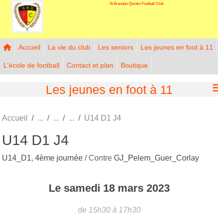
St Brandan-Quintin Football Club
Panneau de gestion des cookies
Accueil
La vie du club
Les seniors
Les jeunes en foot à 11
L'école de football
Contact et plan
Boutique
Les jeunes en foot à 11
Accueil
U14 D1 J4
U14 D1 J4
U14_D1, 4ème journée
/ Contre
GJ_Pelem_Guer_Corlay
Le
samedi
18
mars
2023
de 15h30 à 17h30