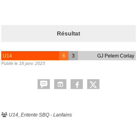
Résultat
U14
6
3
GJ Pelem Corlay
Publié le
18 janv. 2023
U14_Entente SBQ - Lanfains