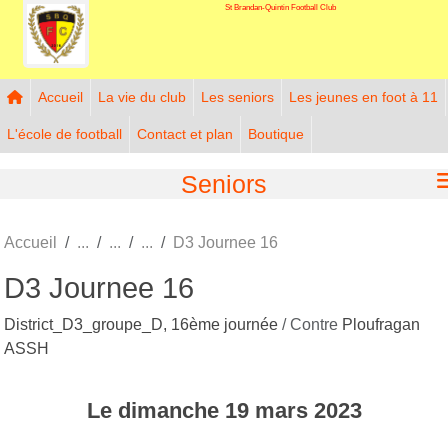
St Brandan-Quintin Football Club
Panneau de gestion des cookies
Accueil
La vie du club
Les seniors
Les jeunes en foot à 11
L'école de football
Contact et plan
Boutique
Seniors
Accueil
D3 Journee 16
D3 Journee 16
District_D3_groupe_D, 16ème journée
/ Contre
Ploufragan
ASSH
Le
dimanche
19
mars
2023