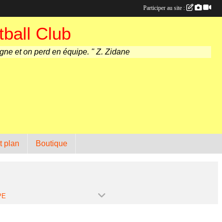
Participer au site :
ball Club
agne et on perd en équipe. " Z. Zidane
t plan
Boutique
PE