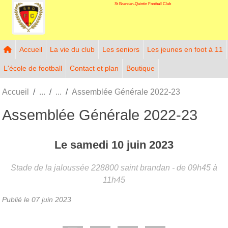
St Brandan-Quintin Football Club
Panneau de gestion des cookies
Accueil
La vie du club
Les seniors
Les jeunes en foot à 11
L'école de football
Contact et plan
Boutique
Accueil
Assemblée Générale 2022-23
Assemblée Générale 2022-23
Le
samedi
10
juin
2023
Stade de la jaloussée
228800
saint brandan
- de 09h45 à
11h45
Publié le
07 juin 2023