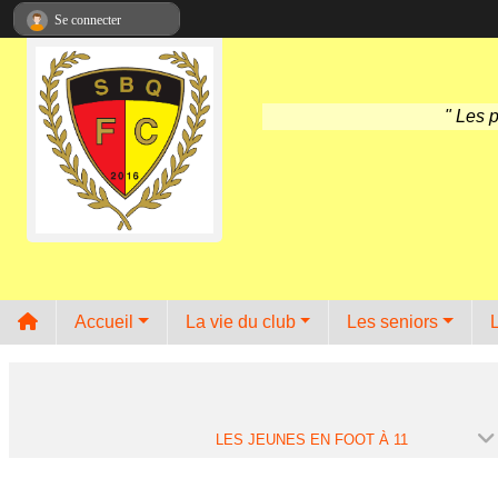
Panneau de gestion des cookies
Se connecter
" Les 
Accueil
La vie du club
Les seniors
LES JEUNES EN FOOT À 11