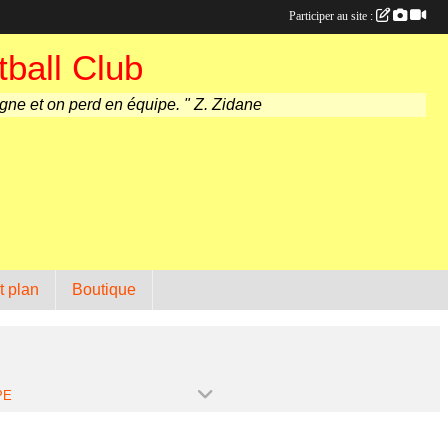
Participer au site :
ball Club
agne et on perd en équipe. " Z. Zidane
t plan
Boutique
PE