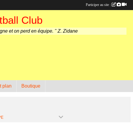
Participer au site :
ball Club
agne et on perd en équipe. " Z. Zidane
t plan
Boutique
PE