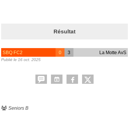
Résultat
SBQ FC2
0
3
La Motte AvS
Publié le
16 oct. 2025
Seniors B