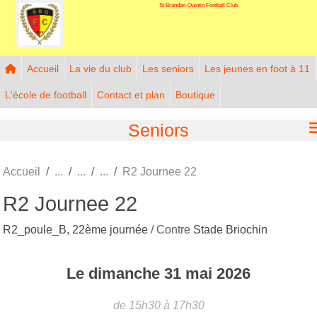
St Brandan-Quintin Football Club
Panneau de gestion des cookies
Accueil
La vie du club
Les seniors
Les jeunes en foot à 11
L'école de football
Contact et plan
Boutique
Seniors
Accueil
R2 Journee 22
R2 Journee 22
R2_poule_B, 22ème journée
/ Contre
Stade Briochin
Le
dimanche
31
mai
2026
de 15h30 à 17h30