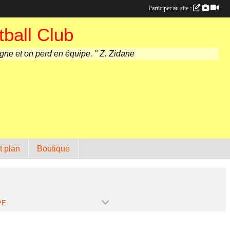
Participer au site :
ball Club
agne et on perd en équipe. " Z. Zidane
t plan
Boutique
PE