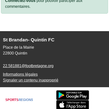
Connectez-vous
pour pouvoir participer aux
commentaires.
St Brandan- Quintin FC
Place de la Mairie
22800
Quintin
22.581881@footbretagne.org
Informations légales
Signaler un contenu inapproprié
SPORTS
REGIONS