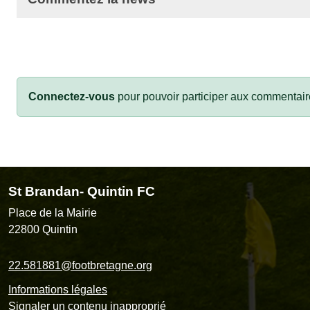
Connectez-vous
pour pouvoir participer aux commentair
St Brandan- Quintin FC
Place de la Mairie
22800
Quintin
22.581881@footbretagne.org
Informations légales
Signaler un contenu inapproprié