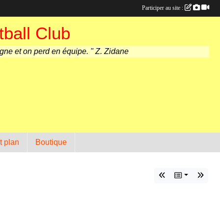
Participer au site :
ball Club
agne et on perd en équipe. " Z. Zidane
t plan
Boutique