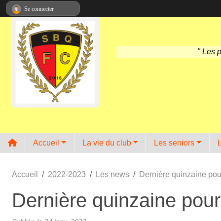
Panneau de gestion des cookies
Se connecter
" Les 
Accueil
La vie du club
Les seniors
Accueil
2022-2023
Les news
Dernière quinzaine pou
Dernière quinzaine pour